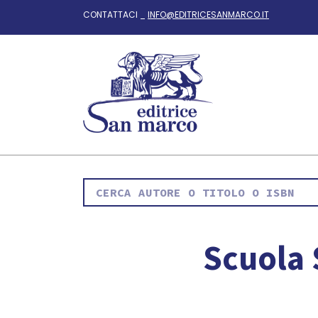
CONTATTACI _
INFO@EDITRICESANMARCO.IT
Scuola 