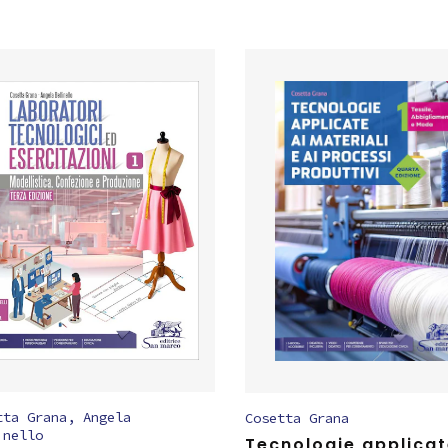
tta Grana
,
Angela
Cosetta Grana
inello
Tecnologie applicat