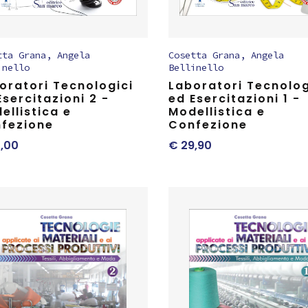
tta Grana
,
Angela
Cosetta Grana
,
Angela
inello
Bellinello
oratori Tecnologici
Laboratori Tecnolog
Esercitazioni 2 -
ed Esercitazioni 1 -
ellistica e
Modellistica e
fezione
Confezione
,00
€
29,90