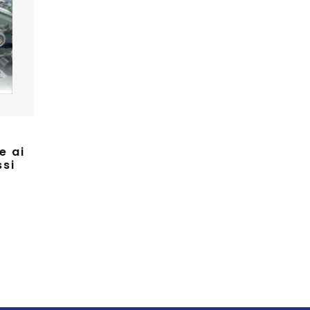
e ai
ssi