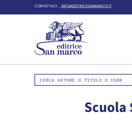
CONTATTACI _
INFO@EDITRICESANMARCO.IT
Scuola 