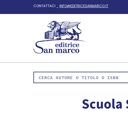
CONTATTACI _
INFO@EDITRICESANMARCO.IT
Scuola 