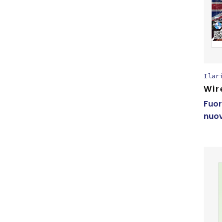
Ilar
Wir
Fuor
nuov