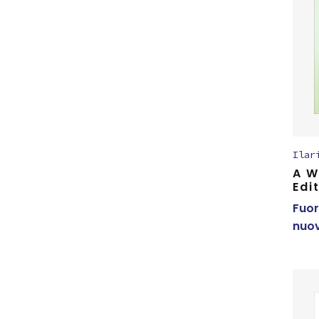
Ilar
A W
Edi
Fuor
nuov