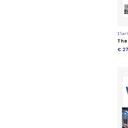
Ilar
The
€
27