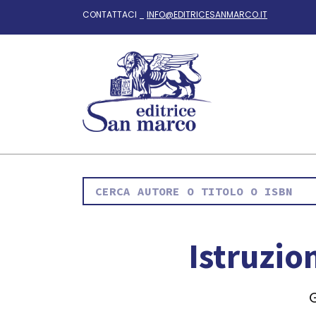
CONTATTACI _
INFO@EDITRICESANMARCO.IT
Istruzio