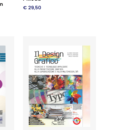
gn
€
29,50