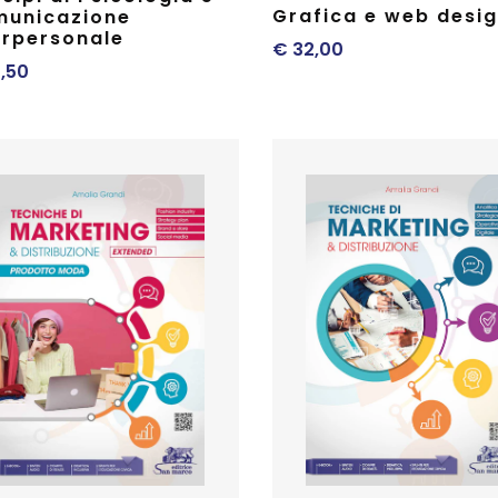
Grafica e web desi
unicazione
erpersonale
€
32,00
,50