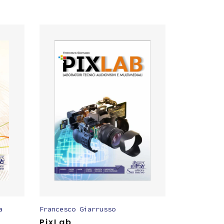
a
Francesco Giarrusso
PixLab