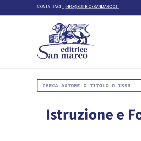
CONTATTACI _
INFO@EDITRICESANMARCO.IT
Istruzione e F