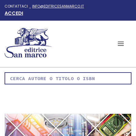
CONTATTACI _
INFO@EDITRICESANMARCO.IT
ACCEDI