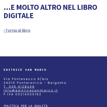
...E MOLTO ALTRO NEL LIBRO
DIGITALE
‹ Torna al libro
EDITRICE SAN MARCO
Via Pontesecco 9/bis
24010 Ponteranica - Bergamo
T. 035 4128249
info@editricesanmarco.it
P.IVA 00214300162
POLITICA PER LA QUALITÀ