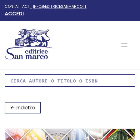
CONTATTACI _
INFO@EDITRICESANMARCO.IT
ACCEDI
← Indietro