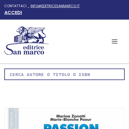
CONTATTACI _
INFO@EDITRICESANMARCO.IT
ACCEDI