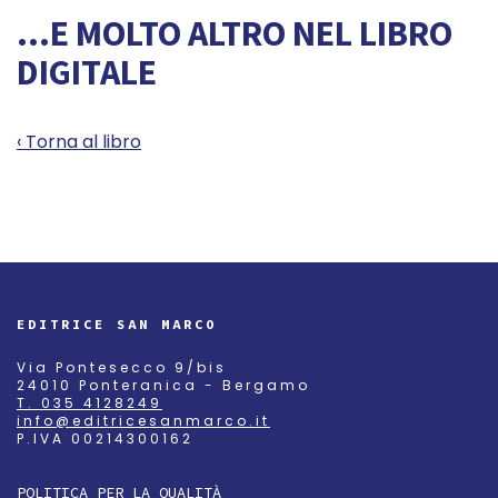
...E MOLTO ALTRO NEL LIBRO
DIGITALE
‹ Torna al libro
EDITRICE SAN MARCO
Via Pontesecco 9/bis
24010 Ponteranica - Bergamo
T. 035 4128249
info@editricesanmarco.it
P.IVA 00214300162
POLITICA PER LA QUALITÀ