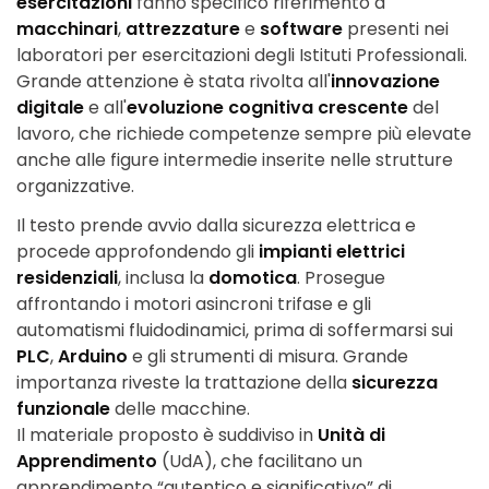
esercitazioni
fanno specifico riferimento a
macchinari
,
attrezzature
e
software
presenti nei
laboratori per esercitazioni degli Istituti Professionali.
Grande attenzione è stata rivolta all'
innovazione
digitale
e all'
evoluzione cognitiva crescente
del
lavoro, che richiede competenze sempre più elevate
anche alle figure intermedie inserite nelle strutture
organizzative.
Il testo prende avvio dalla sicurezza elettrica e
procede approfondendo gli
impianti elettrici
residenziali
, inclusa la
domotica
. Prosegue
affrontando i motori asincroni trifase e gli
automatismi fluidodinamici, prima di soffermarsi sui
PLC
,
Arduino
e gli strumenti di misura. Grande
importanza riveste la trattazione della
sicurezza
funzionale
delle macchine.
Il materiale proposto è suddiviso in
Unità di
Apprendimento
(UdA), che facilitano un
apprendimento “autentico e significativo” di