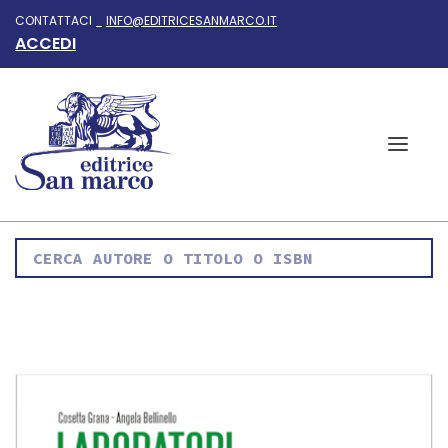
CONTATTACI _
INFO@EDITRICESANMARCO.IT
ACCEDI