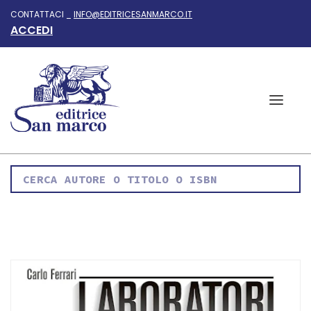
CONTATTACI _
INFO@EDITRICESANMARCO.IT
ACCEDI