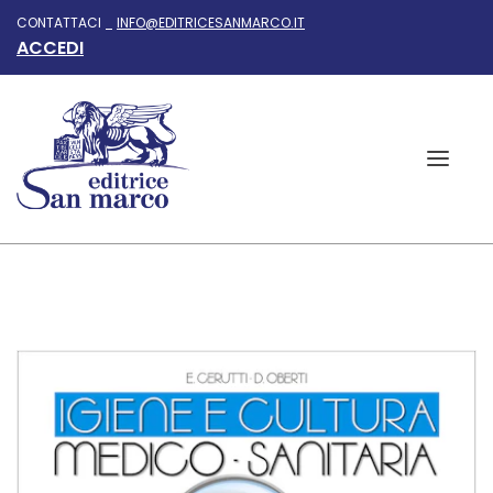
CONTATTACI _
INFO@EDITRICESANMARCO.IT
ACCEDI