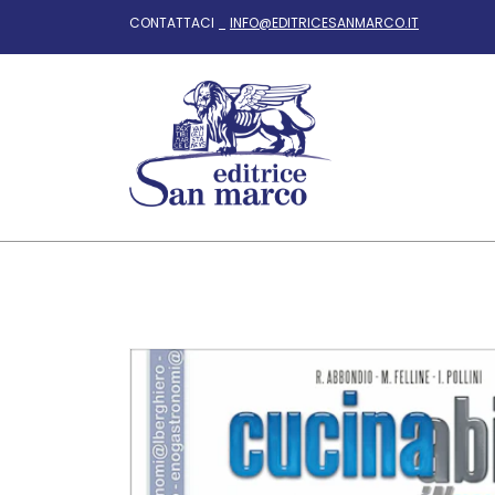
CONTATTACI _
INFO@EDITRICESANMARCO.IT