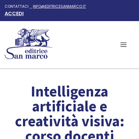
CONTATTACI _
INFO@EDITRICESANMARCO.IT
ACCEDI
Intelligenza
artificiale e
creatività visiva:
corso docenti