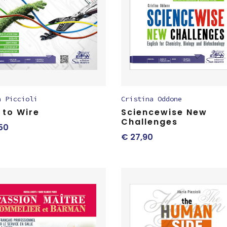
a Piccioli
Cristina Oddone
 to Wire
Sciencewise New
Challenges
50
€
27,90