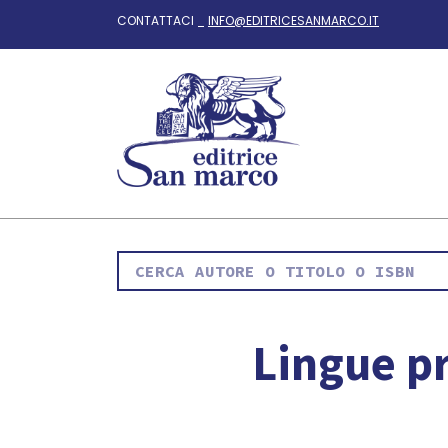
CONTATTACI _
INFO@EDITRICESANMARCO.IT
Lingue pr