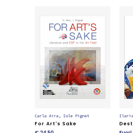
Carla Aira
,
Iole Pignet
Ilari
For Art's Sake
Dest
€
24,50
Fuori