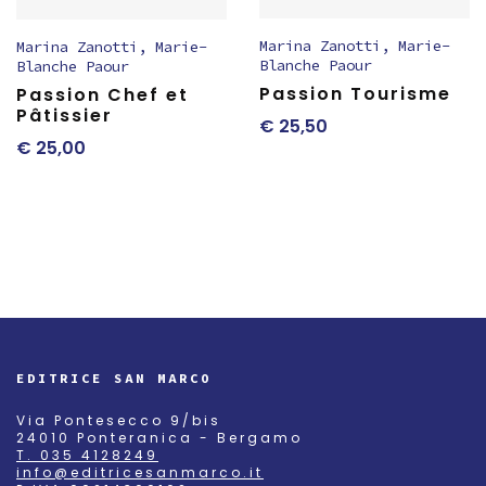
Marina Zanotti
,
Marie-
Marina Zanotti
,
Marie-
Blanche Paour
Blanche Paour
Passion Tourisme
Passion Chef et
Pâtissier
€
25,50
€
25,00
EDITRICE SAN MARCO
Via Pontesecco 9/bis
24010 Ponteranica - Bergamo
T. 035 4128249
info@editricesanmarco.it