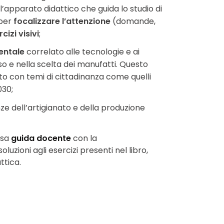
l’apparato didattico che guida lo studio di
 per
focalizzare l’attenzione
(domande,
cizi visivi
;
entale
correlato alle tecnologie e ai
so e nella scelta dei manufatti. Questo
o con temi di cittadinanza come quelli
030;
nze dell’artigianato e della produzione
osa
guida docente
con la
ioni agli esercizi presenti nel libro,
ttica.