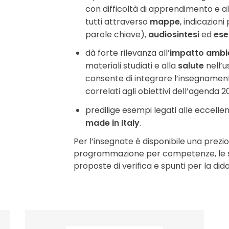
con difficoltà di apprendimento e al
tutti attraverso
mappe
, indicazioni
parole chiave),
audiosintesi
ed
eser
dà forte rilevanza all’
impatto ambi
materiali studiati e alla
salute
nell’u
consente di integrare l’insegnament
correlati agli obiettivi dell’agenda 2
predilige esempi legati alle eccelle
made in Italy
.
Per l’insegnate è disponibile una prezi
programmazione per competenze, le soluz
proposte di verifica e spunti per la dida