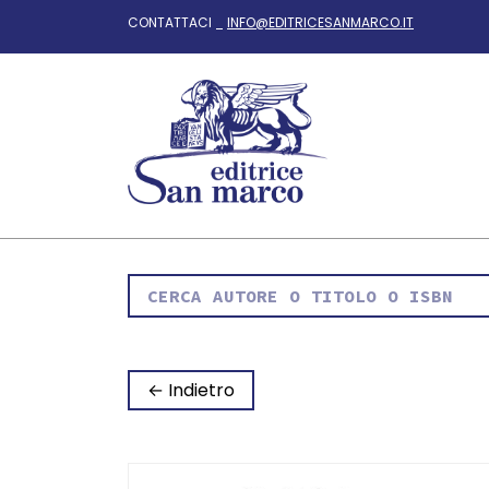
CONTATTACI _
INFO@EDITRICESANMARCO.IT
← Indietro